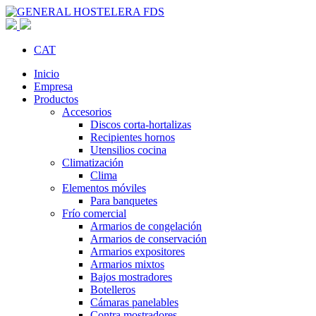
CAT
Inicio
Empresa
Productos
Accesorios
Discos corta-hortalizas
Recipientes hornos
Utensilios cocina
Climatización
Clima
Elementos móviles
Para banquetes
Frío comercial
Armarios de congelación
Armarios de conservación
Armarios expositores
Armarios mixtos
Bajos mostradores
Botelleros
Cámaras panelables
Contra mostradores