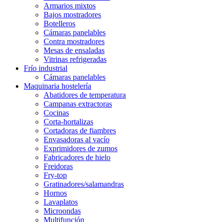
Armarios mixtos
Bajos mostradores
Botelleros
Cámaras panelables
Contra mostradores
Mesas de ensaladas
Vitrinas refrigeradas
Frío industrial
Cámaras panelables
Maquinaria hostelería
Abatidores de temperatura
Campanas extractoras
Cocinas
Corta-hortalizas
Cortadoras de fiambres
Envasadoras al vacío
Exprimidores de zumos
Fabricadores de hielo
Freidoras
Fry-top
Gratinadores/salamandras
Hornos
Lavaplatos
Microondas
Multifunción