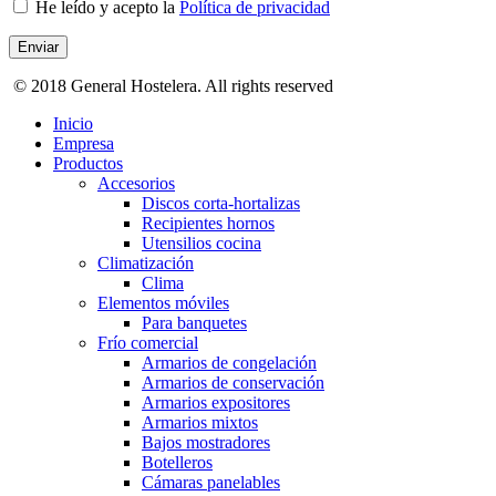
He leído y acepto la
Política de privacidad
© 2018 General Hostelera. All rights reserved
Inicio
Empresa
Productos
Accesorios
Discos corta-hortalizas
Recipientes hornos
Utensilios cocina
Climatización
Clima
Elementos móviles
Para banquetes
Frío comercial
Armarios de congelación
Armarios de conservación
Armarios expositores
Armarios mixtos
Bajos mostradores
Botelleros
Cámaras panelables