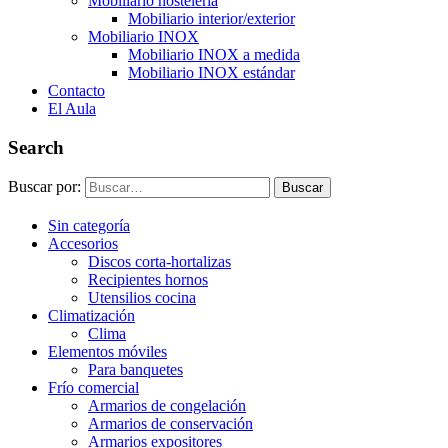
Mobiliario hostelería
Mobiliario interior/exterior
Mobiliario INOX
Mobiliario INOX a medida
Mobiliario INOX estándar
Contacto
El Aula
Search
Buscar por:
Buscar
Sin categoría
Accesorios
Discos corta-hortalizas
Recipientes hornos
Utensilios cocina
Climatización
Clima
Elementos móviles
Para banquetes
Frío comercial
Armarios de congelación
Armarios de conservación
Armarios expositores