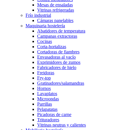
Mesas de ensaladas
Vitrinas refrigeradas
Frío industrial
Cámaras panelables
Maquinaria hostelería
Abatidores de temperatura
Campanas extractoras
Cocinas
Corta-hortalizas
Cortadoras de fiambres
Envasadoras al vacío
Exprimidores de zumos
Fabricadores de hielo
Freidoras
Fry-top
Gratinadores/salamandras
Hornos
Lavaplatos
Microondas
Parrillas
Pelapatatas
Picadoras de carne
Trituradores
Vitrinas neutras y calientes