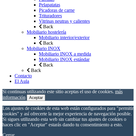
Pelapatatas
Picadoras de carne
Trituradores
Vitrinas neutras y calientes
Back
Mobiliario hostelería
Mobiliario interior/exterior
Back
Mobiliario INOX
Mobiliario INOX a medida
Mobiliario INOX estándar
Back
Back
Contacto
El Aula
Si continuas utilizando este sitio aceptas el uso de cookies.
más
información
Aceptar
Los ajustes de cookies de esta web están configurados para "permitir
cookies" y así ofrecerte la mejor experiencia de navegación posible.
Si sigues utilizando esta web sin cambiar tus ajustes de cookies o
haces clic en "Aceptar" estarás dando tu consentimiento a esto.
Cerrar