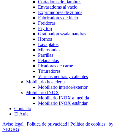
Cortadoras de fiambres
Envasadoras al vacío
Exprimidores de zumos
Fabricadores de hielo
Freidoras
Fry-top
Gratinadores/salamandras
Hornos
Lavaplatos
Microondas
Parrillas
Pelapatatas
Picadoras de carne
Trituradores
Vitrinas neutras y calientes
Mobiliario hostelería
Mobiliario interior/exterior
Mobiliario INOX
Mobiliario INOX a medida
Mobiliario INOX estándar
Contacto
El Aula
Aviso legal
|
Política de privacidad
|
Política de cookies
|
by
NEORG