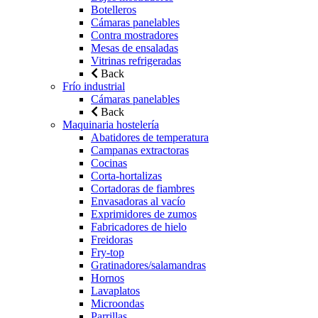
Botelleros
Cámaras panelables
Contra mostradores
Mesas de ensaladas
Vitrinas refrigeradas
Back
Frío industrial
Cámaras panelables
Back
Maquinaria hostelería
Abatidores de temperatura
Campanas extractoras
Cocinas
Corta-hortalizas
Cortadoras de fiambres
Envasadoras al vacío
Exprimidores de zumos
Fabricadores de hielo
Freidoras
Fry-top
Gratinadores/salamandras
Hornos
Lavaplatos
Microondas
Parrillas