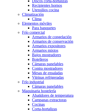
Discos corta-hortalizas
Recipientes hornos
Utensilios cocina
Climatización
Clima
Elementos móviles
Para banquetes
Frío comercial
Armarios de congelación
Armarios de conservación
Armarios expositores
Armarios mixtos
Bajos mostradores
Botelleros
Cámaras panelables
Contra mostradores
Mesas de ensaladas
Vitrinas refrigeradas
Frío industrial
Cámaras panelables
Maquinaria hostelería
Abatidores de temperatura
Campanas extractoras
Cocinas
Corta-hortalizas