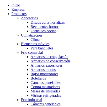
Inicio
Empresa
Productos
Accesorios
Discos corta-hortalizas
Recipientes hornos
Utensilios cocina
Climatización
Clima
Elementos móviles
Para banquetes
Frío comercial
Armarios de congelación
Armarios de conservación
Armarios expositores
Armarios mixtos
Bajos mostradores
Botelleros
Cámaras panelables
Contra mostradores
Mesas de ensaladas
Vitrinas refrigeradas
Frío industrial
Cámaras panelables