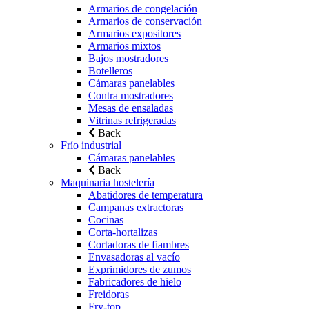
Armarios de congelación
Armarios de conservación
Armarios expositores
Armarios mixtos
Bajos mostradores
Botelleros
Cámaras panelables
Contra mostradores
Mesas de ensaladas
Vitrinas refrigeradas
Back
Frío industrial
Cámaras panelables
Back
Maquinaria hostelería
Abatidores de temperatura
Campanas extractoras
Cocinas
Corta-hortalizas
Cortadoras de fiambres
Envasadoras al vacío
Exprimidores de zumos
Fabricadores de hielo
Freidoras
Fry-top