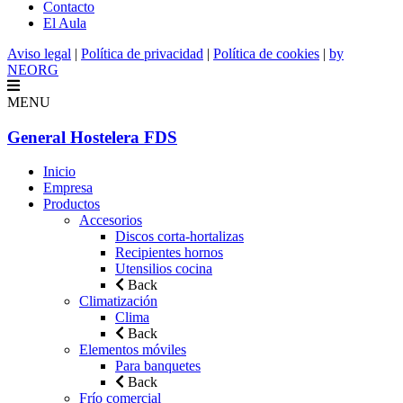
Contacto
El Aula
Aviso legal
|
Política de privacidad
|
Política de cookies
|
by
NEORG
MENU
General Hostelera FDS
Inicio
Empresa
Productos
Accesorios
Discos corta-hortalizas
Recipientes hornos
Utensilios cocina
Back
Climatización
Clima
Back
Elementos móviles
Para banquetes
Back
Frío comercial