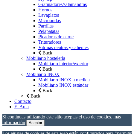
Gratinadores/salamandras
Hornos
Lavaplatos
Microondas
Parrillas
Pelapatatas
Picadoras de carne
Trituradores
Vitrinas neutras y calientes
Back
Mobiliario hostelería
Mobiliario interior/exterior
Back
Mobiliario INOX
Mobiliario INOX a medida
Mobiliario INOX estándar
Back
Back
Contacto
El Aula
Si continuas utilizando este sitio aceptas el uso de cookies.
más
información
Aceptar
Los ajustes de cookies de esta web están configurados para "permitir