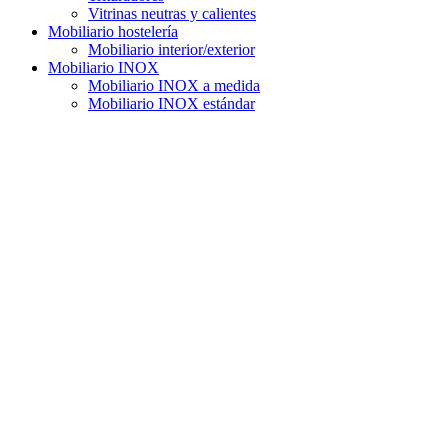
Vitrinas neutras y calientes
Mobiliario hostelería
Mobiliario interior/exterior
Mobiliario INOX
Mobiliario INOX a medida
Mobiliario INOX estándar