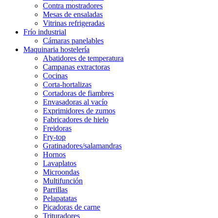
Contra mostradores
Mesas de ensaladas
Vitrinas refrigeradas
Frío industrial
Cámaras panelables
Maquinaria hostelería
Abatidores de temperatura
Campanas extractoras
Cocinas
Corta-hortalizas
Cortadoras de fiambres
Envasadoras al vacío
Exprimidores de zumos
Fabricadores de hielo
Freidoras
Fry-top
Gratinadores/salamandras
Hornos
Lavaplatos
Microondas
Multifunción
Parrillas
Pelapatatas
Picadoras de carne
Trituradores