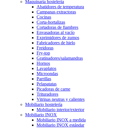
Maquinaria hostelería
Abatidores de temperatura
Campanas extractoras
Cocinas
Corta-hortalizas
Cortadoras de fiambres
Envasadoras al vacío
Exprimidores de zumos
Fabricadores de hielo
Freidoras
Fry-top
Gratinadores/salamandras
Hornos
Lavaplatos
Microondas
Parrillas
Pelapatatas
Picadoras de carne
Trituradores
Vitrinas neutras y calientes
Mobiliario hostelería
Mobiliario interior/exterior
Mobiliario INOX
Mobiliario INOX a medida
Mobiliario INOX estándar