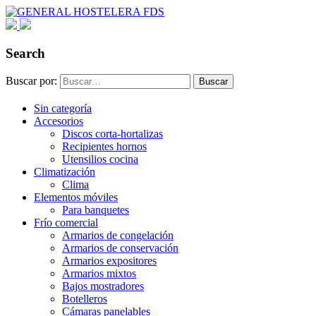
Search
Buscar por:
Buscar
Sin categoría
Accesorios
Discos corta-hortalizas
Recipientes hornos
Utensilios cocina
Climatización
Clima
Elementos móviles
Para banquetes
Frío comercial
Armarios de congelación
Armarios de conservación
Armarios expositores
Armarios mixtos
Bajos mostradores
Botelleros
Cámaras panelables