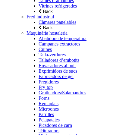
Taules d’amanides
Vitrines refrigerades
Back
Fred industrial
Càmares panelables
Back
Maquinària hostaleria
Abatidors de temperatura
Campanes extractores
Cuines
Talla-verdures
Talladores d’embotits
Envasadores al buit
Exprimidors de sucs
Fabricadors de gel
Fregidores
Fry-top
Gratinadors/Salamandres
Forns
Rentaplats
Microones
Parrilles
Pelapatates
Picadores de carn
Trituradors