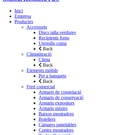
Inici
Empresa
Productes
Accessoris
Discs talla-verdures
Recipients forns
Utensilis cuina
Back
Climatització
Clima
Back
Elements mòbils
Per a banquets
Back
Fred comercial
Armaris de congelació
Armaris de conservació
Armaris expositors
Armaris mixtes
Baixos mostradors
Botellers
Càmares panelables
Contra mostradors