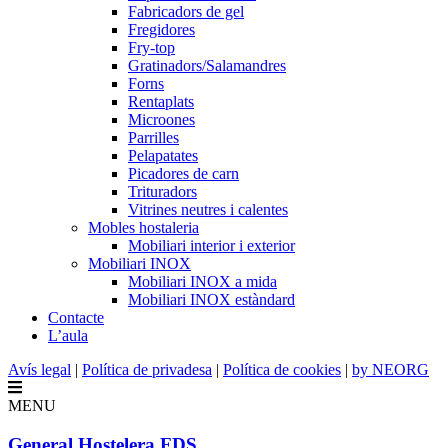
Fabricadors de gel
Fregidores
Fry-top
Gratinadors/Salamandres
Forns
Rentaplats
Microones
Parrilles
Pelapatates
Picadores de carn
Trituradors
Vitrines neutres i calentes
Mobles hostaleria
Mobiliari interior i exterior
Mobiliari INOX
Mobiliari INOX a mida
Mobiliari INOX estàndard
Contacte
L’aula
Avís legal
|
Política de privadesa
|
Política de cookies
|
by NEORG
MENU
General Hostelera FDS