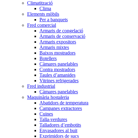
Climatització
Clima
Elements mòbils
Per a banquets
Fred comercial
Armaris de congelació
Armaris de conservació
Armaris expositors
Armaris mixtes
Baixos mostradors
Botellers
Càmares panelables
Contra mostradors
Taules d’amanides
Vitrines refrigerades
Fred industrial
Càmares panelables
Maquinària hostaleria
Abatidors de temperatura
Campanes extractores
Cuines
Talla-verdures
Talladores d’embotits
Envasadores al buit
Exprimidors de sucs