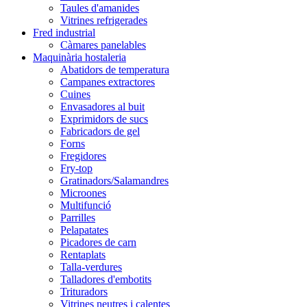
Taules d'amanides
Vitrines refrigerades
Fred industrial
Càmares panelables
Maquinària hostaleria
Abatidors de temperatura
Campanes extractores
Cuines
Envasadores al buit
Exprimidors de sucs
Fabricadors de gel
Forns
Fregidores
Fry-top
Gratinadors/Salamandres
Microones
Multifunció
Parrilles
Pelapatates
Picadores de carn
Rentaplats
Talla-verdures
Talladores d'embotits
Trituradors
Vitrines neutres i calentes