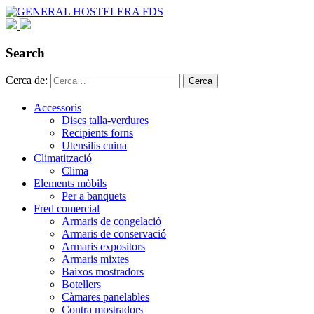
Search
Cerca de:
Cerca
Accessoris
Discs talla-verdures
Recipients forns
Utensilis cuina
Climatització
Clima
Elements mòbils
Per a banquets
Fred comercial
Armaris de congelació
Armaris de conservació
Armaris expositors
Armaris mixtes
Baixos mostradors
Botellers
Càmares panelables
Contra mostradors