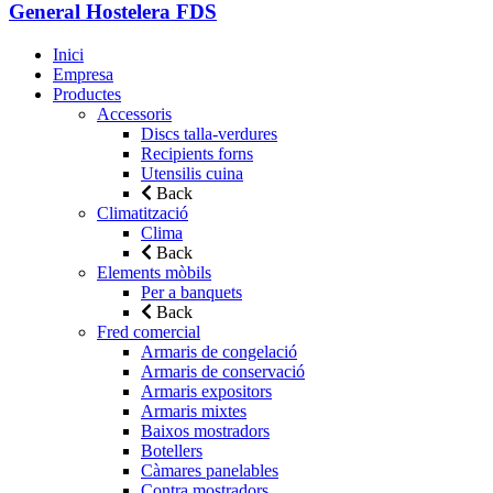
General Hostelera FDS
Inici
Empresa
Productes
Accessoris
Discs talla-verdures
Recipients forns
Utensilis cuina
Back
Climatització
Clima
Back
Elements mòbils
Per a banquets
Back
Fred comercial
Armaris de congelació
Armaris de conservació
Armaris expositors
Armaris mixtes
Baixos mostradors
Botellers
Càmares panelables
Contra mostradors