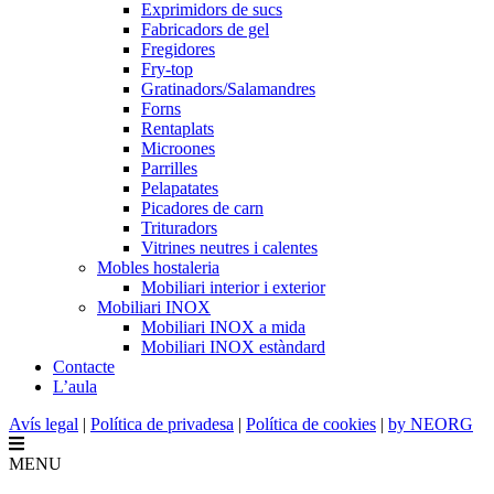
Exprimidors de sucs
Fabricadors de gel
Fregidores
Fry-top
Gratinadors/Salamandres
Forns
Rentaplats
Microones
Parrilles
Pelapatates
Picadores de carn
Trituradors
Vitrines neutres i calentes
Mobles hostaleria
Mobiliari interior i exterior
Mobiliari INOX
Mobiliari INOX a mida
Mobiliari INOX estàndard
Contacte
L’aula
Avís legal
|
Política de privadesa
|
Política de cookies
|
by NEORG
MENU