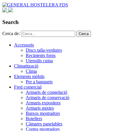
Search
Cerca de:
Cerca
Accessoris
Discs talla-verdures
Recipients forns
Utensilis cuina
Climatització
Clima
Elements mòbils
Per a banquets
Fred comercial
Armaris de congelació
Armaris de conservació
Armaris expositors
Armaris mixtes
Baixos mostradors
Botellers
Càmares panelables
Contra mostradors