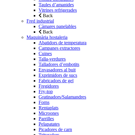
Taules d’amanides
Vitrines refrigerades
Back
Fred industrial
Càmares panelables
Back
Maquinària hostaleria
Abatidors de temperatura
Campanes extractores
Cuines
Talla-verdures
Talladores d’embotits
Envasadores al buit
Exprimidors de sucs
Fabricadors de gel
Fregidores
Fry-top
Gratinadors/Salamandres
Forns
Rentaplats
Microones
Parrilles
Pelapatates
Picadores de carn
Trituradors