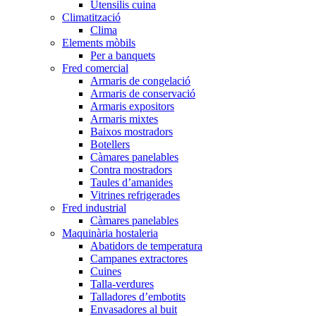
Utensilis cuina
Climatització
Clima
Elements mòbils
Per a banquets
Fred comercial
Armaris de congelació
Armaris de conservació
Armaris expositors
Armaris mixtes
Baixos mostradors
Botellers
Càmares panelables
Contra mostradors
Taules d’amanides
Vitrines refrigerades
Fred industrial
Càmares panelables
Maquinària hostaleria
Abatidors de temperatura
Campanes extractores
Cuines
Talla-verdures
Talladores d’embotits
Envasadores al buit