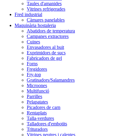
Taules d'amanides
Vitrines refrigerades
Fred industrial
Càmares panelables
Maquinària hostaleria
Abatidors de temperatura
Campanes extractores
Cuines
Envasadores al buit
Exprimidors de sucs
Fabricadors de gel
Forns
Fregidores
Fry-top
Gratinadors/Salamandres
Microones
Multifunció
Parrilles
Pelapatates
Picadores de carn
Rentaplats
Talla-verdures
Talladores d'embotits
Trituradors
Vitrines neutres i calentes