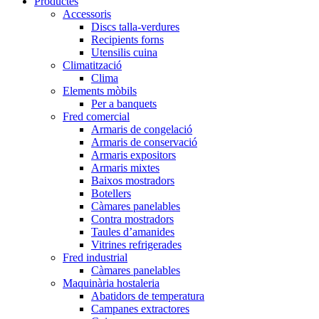
Productes
Accessoris
Discs talla-verdures
Recipients forns
Utensilis cuina
Climatització
Clima
Elements mòbils
Per a banquets
Fred comercial
Armaris de congelació
Armaris de conservació
Armaris expositors
Armaris mixtes
Baixos mostradors
Botellers
Càmares panelables
Contra mostradors
Taules d’amanides
Vitrines refrigerades
Fred industrial
Càmares panelables
Maquinària hostaleria
Abatidors de temperatura
Campanes extractores