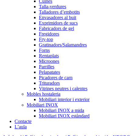
Cuines
Talla-verdures
Talladores d’embotits
Envasadores al buit
Exprimidors de sucs
Fabricadors de gel
Fregidores
Fry-top
Gratinadors/Salamandres
Forns
Rentaplats
Microones
Parrilles
Pelapatates
Picadores de carn
Trituradors
Vitrines neutres i calentes
Mobles hostaleria
Mobiliari interior i exterior
Mobiliari INOX
Mobiliari INOX a mida
Mobiliari INOX estàndard
Contacte
L’aula