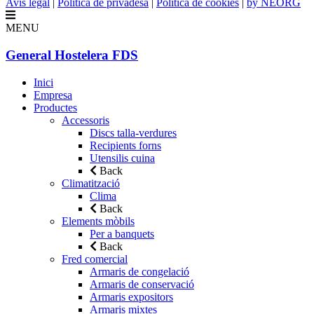
Avís legal
|
Política de privadesa
|
Política de cookies
|
by NEORG
MENU
General Hostelera FDS
Inici
Empresa
Productes
Accessoris
Discs talla-verdures
Recipients forns
Utensilis cuina
Back
Climatització
Clima
Back
Elements mòbils
Per a banquets
Back
Fred comercial
Armaris de congelació
Armaris de conservació
Armaris expositors
Armaris mixtes