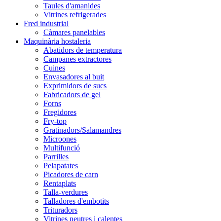
Taules d'amanides
Vitrines refrigerades
Fred industrial
Càmares panelables
Maquinària hostaleria
Abatidors de temperatura
Campanes extractores
Cuines
Envasadores al buit
Exprimidors de sucs
Fabricadors de gel
Forns
Fregidores
Fry-top
Gratinadors/Salamandres
Microones
Multifunció
Parrilles
Pelapatates
Picadores de carn
Rentaplats
Talla-verdures
Talladores d'embotits
Trituradors
Vitrines neutres i calentes