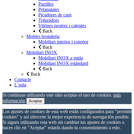
Parrilles
Pelapatates
Picadores de carn
Trituradors
Vitrines neutres i calentes
Back
Mobles hostaleria
Mobiliari interior i exterior
Back
Mobiliari INOX
Mobiliari INOX a mida
Mobiliari INOX estàndard
Back
Back
Contacte
L’aula
Si continuas utilizando este sitio aceptas el uso de cookies.
más
información
Aceptar
Los ajustes de cookies de esta web están configurados para "permitir
cookies" y así ofrecerte la mejor experiencia de navegación posible.
Si sigues utilizando esta web sin cambiar tus ajustes de cookies o
haces clic en "Aceptar" estarás dando tu consentimiento a esto.