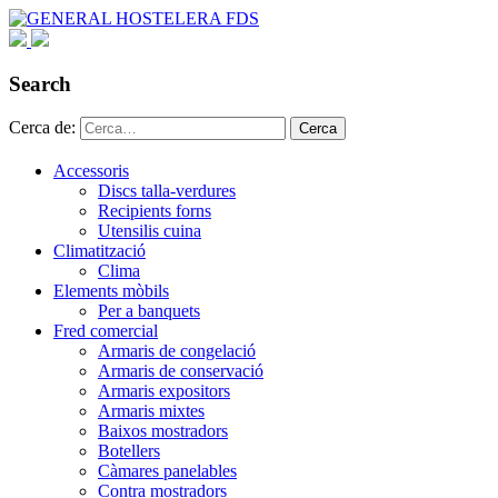
Search
Cerca de:
Cerca
Accessoris
Discs talla-verdures
Recipients forns
Utensilis cuina
Climatització
Clima
Elements mòbils
Per a banquets
Fred comercial
Armaris de congelació
Armaris de conservació
Armaris expositors
Armaris mixtes
Baixos mostradors
Botellers
Càmares panelables
Contra mostradors