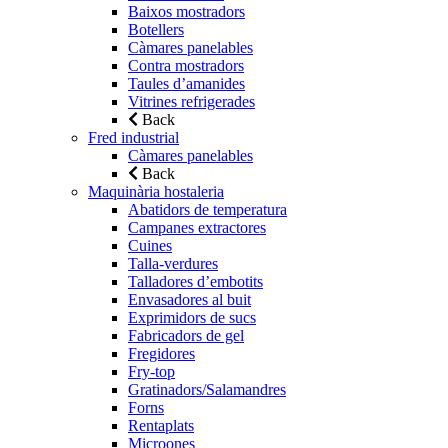
Baixos mostradors
Botellers
Càmares panelables
Contra mostradors
Taules d’amanides
Vitrines refrigerades
Back
Fred industrial
Càmares panelables
Back
Maquinària hostaleria
Abatidors de temperatura
Campanes extractores
Cuines
Talla-verdures
Talladores d’embotits
Envasadores al buit
Exprimidors de sucs
Fabricadors de gel
Fregidores
Fry-top
Gratinadors/Salamandres
Forns
Rentaplats
Microones