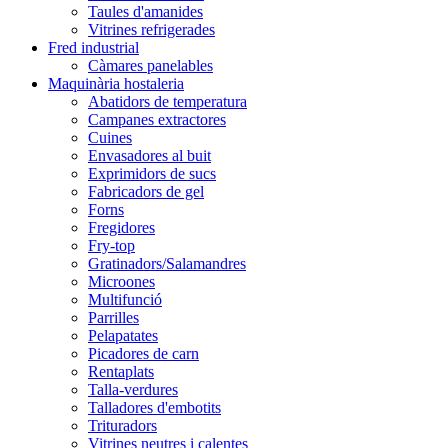
Taules d'amanides
Vitrines refrigerades
Fred industrial
Càmares panelables
Maquinària hostaleria
Abatidors de temperatura
Campanes extractores
Cuines
Envasadores al buit
Exprimidors de sucs
Fabricadors de gel
Forns
Fregidores
Fry-top
Gratinadors/Salamandres
Microones
Multifunció
Parrilles
Pelapatates
Picadores de carn
Rentaplats
Talla-verdures
Talladores d'embotits
Trituradors
Vitrines neutres i calentes