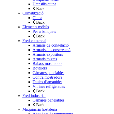
Utensilis cuina
Back
Climatització
Clima
Back
Elements mòbils
Per a banquets
Back
Fred comercial
Armaris de congelació
Armaris de conservació
Armaris expositors
Armaris mixtes
Baixos mostradors
Botellers
Càmares panelables
Contra mostradors
Taules d’amanides
Vitrines refrigerades
Back
Fred industrial
Càmares panelables
Back
Maquinària hostaleria
Abatidors de temperatura