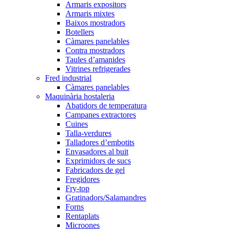
Armaris expositors
Armaris mixtes
Baixos mostradors
Botellers
Càmares panelables
Contra mostradors
Taules d’amanides
Vitrines refrigerades
Fred industrial
Càmares panelables
Maquinària hostaleria
Abatidors de temperatura
Campanes extractores
Cuines
Talla-verdures
Talladores d’embotits
Envasadores al buit
Exprimidors de sucs
Fabricadors de gel
Fregidores
Fry-top
Gratinadors/Salamandres
Forns
Rentaplats
Microones