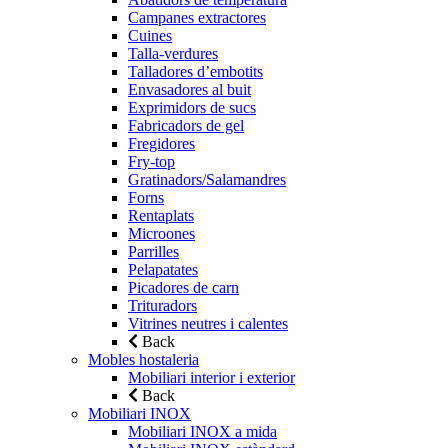
Campanes extractores
Cuines
Talla-verdures
Talladores d’embotits
Envasadores al buit
Exprimidors de sucs
Fabricadors de gel
Fregidores
Fry-top
Gratinadors/Salamandres
Forns
Rentaplats
Microones
Parrilles
Pelapatates
Picadores de carn
Trituradors
Vitrines neutres i calentes
Back
Mobles hostaleria
Mobiliari interior i exterior
Back
Mobiliari INOX
Mobiliari INOX a mida