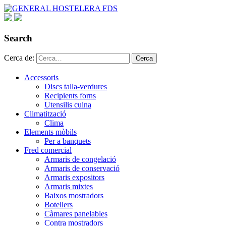
Search
Cerca de:
Cerca
Accessoris
Discs talla-verdures
Recipients forns
Utensilis cuina
Climatització
Clima
Elements mòbils
Per a banquets
Fred comercial
Armaris de congelació
Armaris de conservació
Armaris expositors
Armaris mixtes
Baixos mostradors
Botellers
Càmares panelables
Contra mostradors