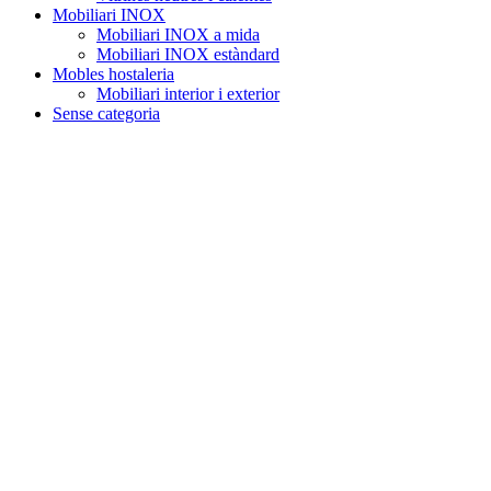
Mobiliari INOX
Mobiliari INOX a mida
Mobiliari INOX estàndard
Mobles hostaleria
Mobiliari interior i exterior
Sense categoria