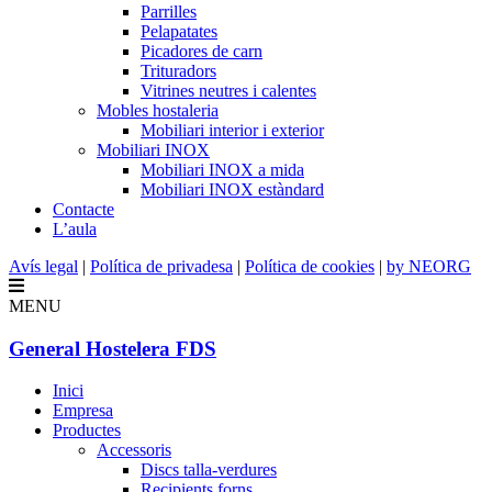
Parrilles
Pelapatates
Picadores de carn
Trituradors
Vitrines neutres i calentes
Mobles hostaleria
Mobiliari interior i exterior
Mobiliari INOX
Mobiliari INOX a mida
Mobiliari INOX estàndard
Contacte
L’aula
Avís legal
|
Política de privadesa
|
Política de cookies
|
by NEORG
MENU
General Hostelera FDS
Inici
Empresa
Productes
Accessoris
Discs talla-verdures
Recipients forns