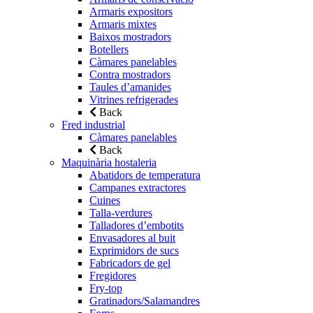
Armaris expositors
Armaris mixtes
Baixos mostradors
Botellers
Càmares panelables
Contra mostradors
Taules d’amanides
Vitrines refrigerades
Back
Fred industrial
Càmares panelables
Back
Maquinària hostaleria
Abatidors de temperatura
Campanes extractores
Cuines
Talla-verdures
Talladores d’embotits
Envasadores al buit
Exprimidors de sucs
Fabricadors de gel
Fregidores
Fry-top
Gratinadors/Salamandres