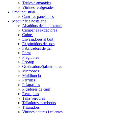
Taules d'amanides
Vitrines refrigerades
Fred industrial
Càmares panelables
Maquinària hostaleria
Abatidors de temperatura
Campanes extractores
Cuines
Envasadores al buit
Exprimidors de sucs
Fabricadors de gel
Forns
Fregidores
Fry-top
Gratinadors/Salamandres
Microones
Multifunció
Parrilles
Pelapatates
Picadores de carn
Rentaplats
Talla-verdures
Talladores d'embotits
Trituradors
Vitrines neutres i calentes