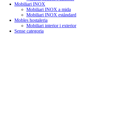
Mobiliari INOX
Mobiliari INOX a mida
Mobiliari INOX estàndard
Mobles hostaleria
Mobiliari interior i exterior
Sense categoria