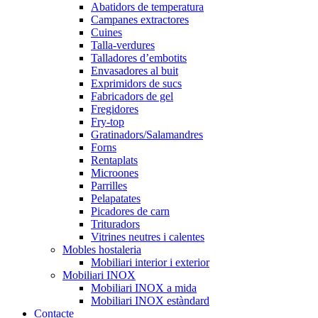
Abatidors de temperatura
Campanes extractores
Cuines
Talla-verdures
Talladores d’embotits
Envasadores al buit
Exprimidors de sucs
Fabricadors de gel
Fregidores
Fry-top
Gratinadors/Salamandres
Forns
Rentaplats
Microones
Parrilles
Pelapatates
Picadores de carn
Trituradors
Vitrines neutres i calentes
Mobles hostaleria
Mobiliari interior i exterior
Mobiliari INOX
Mobiliari INOX a mida
Mobiliari INOX estàndard
Contacte