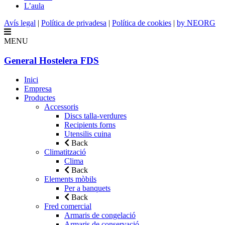
L’aula
Avís legal
|
Política de privadesa
|
Política de cookies
|
by NEORG
MENU
General Hostelera FDS
Inici
Empresa
Productes
Accessoris
Discs talla-verdures
Recipients forns
Utensilis cuina
Back
Climatització
Clima
Back
Elements mòbils
Per a banquets
Back
Fred comercial
Armaris de congelació
Armaris de conservació