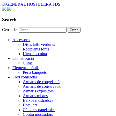
Search
Cerca de:
Cerca
Accessoris
Discs talla-verdures
Recipients forns
Utensilis cuina
Climatització
Clima
Elements mòbils
Per a banquets
Fred comercial
Armaris de congelació
Armaris de conservació
Armaris expositors
Armaris mixtes
Baixos mostradors
Botellers
Càmares panelables
Contra mostradors