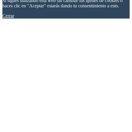
Si sigues utilizando esta web sin cambiar tus ajustes de cookies o
haces clic en "Aceptar" estarás dando tu consentimiento a esto.
Cerrar