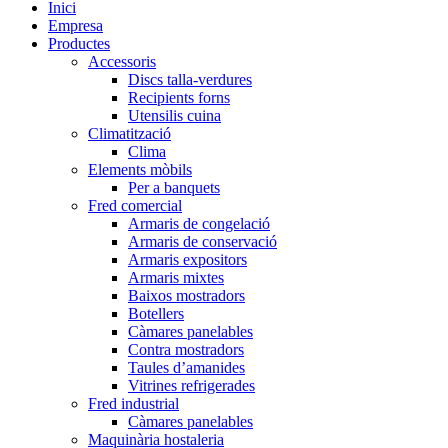
Inici
Empresa
Productes
Accessoris
Discs talla-verdures
Recipients forns
Utensilis cuina
Climatització
Clima
Elements mòbils
Per a banquets
Fred comercial
Armaris de congelació
Armaris de conservació
Armaris expositors
Armaris mixtes
Baixos mostradors
Botellers
Càmares panelables
Contra mostradors
Taules d’amanides
Vitrines refrigerades
Fred industrial
Càmares panelables
Maquinària hostaleria