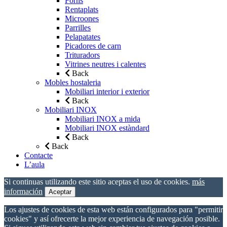
Forns
Rentaplats
Microones
Parrilles
Pelapatates
Picadores de carn
Trituradors
Vitrines neutres i calentes
Back
Mobles hostaleria
Mobiliari interior i exterior
Back
Mobiliari INOX
Mobiliari INOX a mida
Mobiliari INOX estàndard
Back
Back
Contacte
L’aula
Si continuas utilizando este sitio aceptas el uso de cookies.
más
información
Aceptar
Los ajustes de cookies de esta web están configurados para "permitir
cookies" y así ofrecerte la mejor experiencia de navegación posible.