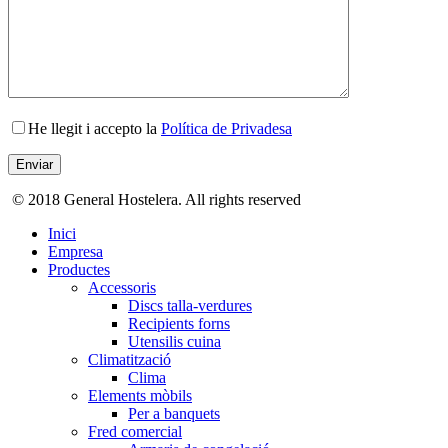
He llegit i accepto la
Política de Privadesa
© 2018 General Hostelera. All rights reserved
Inici
Empresa
Productes
Accessoris
Discs talla-verdures
Recipients forns
Utensilis cuina
Climatització
Clima
Elements mòbils
Per a banquets
Fred comercial