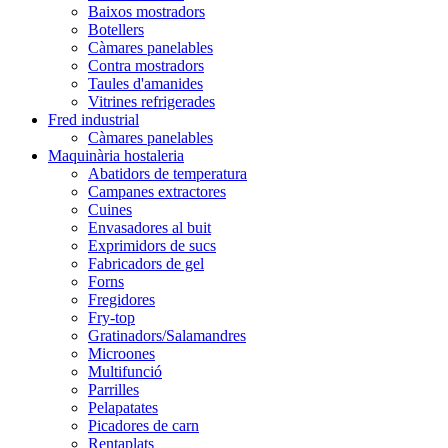
Baixos mostradors
Botellers
Càmares panelables
Contra mostradors
Taules d'amanides
Vitrines refrigerades
Fred industrial
Càmares panelables
Maquinària hostaleria
Abatidors de temperatura
Campanes extractores
Cuines
Envasadores al buit
Exprimidors de sucs
Fabricadors de gel
Forns
Fregidores
Fry-top
Gratinadors/Salamandres
Microones
Multifunció
Parrilles
Pelapatates
Picadores de carn
Rentaplats