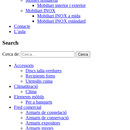
Mobles hostaleria
Mobiliari interior i exterior
Mobiliari INOX
Mobiliari INOX a mida
Mobiliari INOX estàndard
Contacte
L’aula
Search
Cerca de:
Cerca
Accessoris
Discs talla-verdures
Recipients forns
Utensilis cuina
Climatització
Clima
Elements mòbils
Per a banquets
Fred comercial
Armaris de congelació
Armaris de conservació
Armaris expositors
Armaris mixtes