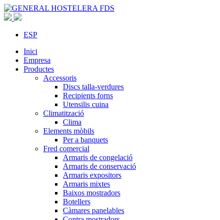
ESP
Inici
Empresa
Productes
Accessoris
Discs talla-verdures
Recipients forns
Utensilis cuina
Climatització
Clima
Elements mòbils
Per a banquets
Fred comercial
Armaris de congelació
Armaris de conservació
Armaris expositors
Armaris mixtes
Baixos mostradors
Botellers
Càmares panelables
Contra mostradors