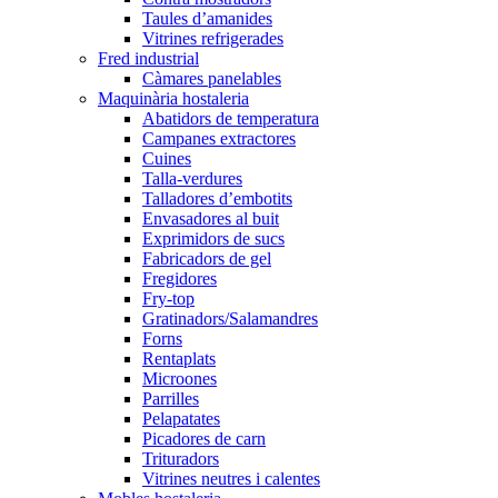
Taules d’amanides
Vitrines refrigerades
Fred industrial
Càmares panelables
Maquinària hostaleria
Abatidors de temperatura
Campanes extractores
Cuines
Talla-verdures
Talladores d’embotits
Envasadores al buit
Exprimidors de sucs
Fabricadors de gel
Fregidores
Fry-top
Gratinadors/Salamandres
Forns
Rentaplats
Microones
Parrilles
Pelapatates
Picadores de carn
Trituradors
Vitrines neutres i calentes