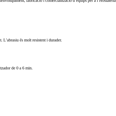
nvolupament, fabricació i comercialització d’equips per a l’Hostaleria, 
. L’abrasiu és molt resistent i durader.
zador de 0 a 6 min.