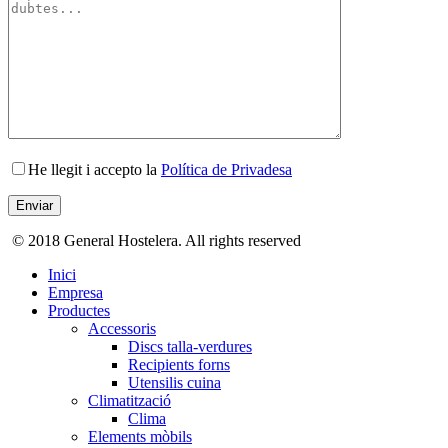
He llegit i accepto la
Política de Privadesa
© 2018 General Hostelera. All rights reserved
Inici
Empresa
Productes
Accessoris
Discs talla-verdures
Recipients forns
Utensilis cuina
Climatització
Clima
Elements mòbils