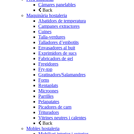
Càmares panelables
Back
Maquinària hostaleria
Abatidors de temperatura
Campanes extractores
Cuines
Talla-verdures
Talladores d’embotits
Envasadores al buit
Exprimidors de sucs
Fabricadors de gel
Fregidores
Fry-top
Gratinadors/Salamandres
Forns
Rentaplats
Microones
Parrilles
Pelapatates
Picadores de carn
Trituradors
Vitrines neutres i calentes
Back
Mobles hostaleria
Mobiliari interior i exterior