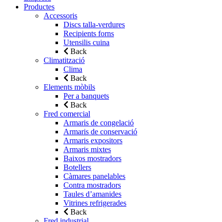
Productes
Accessoris
Discs talla-verdures
Recipients forns
Utensilis cuina
Back
Climatització
Clima
Back
Elements mòbils
Per a banquets
Back
Fred comercial
Armaris de congelació
Armaris de conservació
Armaris expositors
Armaris mixtes
Baixos mostradors
Botellers
Càmares panelables
Contra mostradors
Taules d’amanides
Vitrines refrigerades
Back
Fred industrial