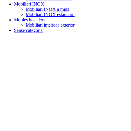
Mobiliari INOX
Mobiliari INOX a mida
Mobiliari INOX estàndard
Mobles hostaleria
Mobiliari interior i exterior
Sense categoria