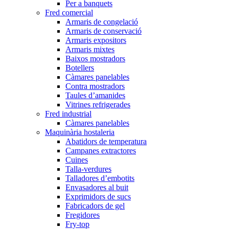
Per a banquets
Fred comercial
Armaris de congelació
Armaris de conservació
Armaris expositors
Armaris mixtes
Baixos mostradors
Botellers
Càmares panelables
Contra mostradors
Taules d’amanides
Vitrines refrigerades
Fred industrial
Càmares panelables
Maquinària hostaleria
Abatidors de temperatura
Campanes extractores
Cuines
Talla-verdures
Talladores d’embotits
Envasadores al buit
Exprimidors de sucs
Fabricadors de gel
Fregidores
Fry-top