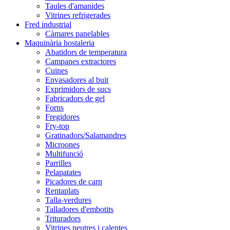
Taules d'amanides
Vitrines refrigerades
Fred industrial
Càmares panelables
Maquinària hostaleria
Abatidors de temperatura
Campanes extractores
Cuines
Envasadores al buit
Exprimidors de sucs
Fabricadors de gel
Forns
Fregidores
Fry-top
Gratinadors/Salamandres
Microones
Multifunció
Parrilles
Pelapatates
Picadores de carn
Rentaplats
Talla-verdures
Talladores d'embotits
Trituradors
Vitrines neutres i calentes