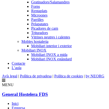
Gratinadors/Salamandres
Forns
Rentaplats
Microones
Parrilles
Pelapatates
Picadores de carn
Trituradors
Vitrines neutres i calentes
Mobles hostaleria
Mobiliari interior i exterior
Mobiliari INOX
Mobiliari INOX a mida
Mobiliari INOX estàndard
Contacte
L’aula
Avís legal
|
Política de privadesa
|
Política de cookies
|
by NEORG
MENU
General Hostelera FDS
Inici
Empresa