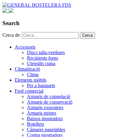
Search
Cerca de:
Cerca
Accessoris
Discs talla-verdures
Recipients forns
Utensilis cuina
Climatització
Clima
Elements mòbils
Per a banquets
Fred comercial
Armaris de congelació
Armaris de conservació
Armaris expositors
Armaris mixtes
Baixos mostradors
Botellers
Càmares panelables
Contra mostradors