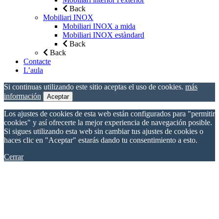
Back
Mobiliari INOX
Mobiliari INOX a mida
Mobiliari INOX estàndard
Back
Back
Contacte
L’aula
Si continuas utilizando este sitio aceptas el uso de cookies.
más
información
Aceptar
Los ajustes de cookies de esta web están configurados para "permitir
cookies" y así ofrecerte la mejor experiencia de navegación posible.
Si sigues utilizando esta web sin cambiar tus ajustes de cookies o
haces clic en "Aceptar" estarás dando tu consentimiento a esto.
Cerrar