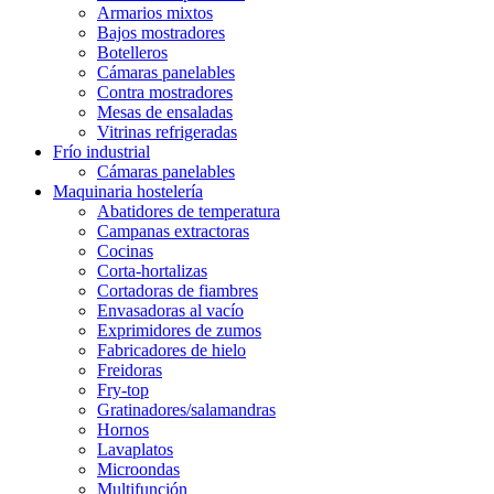
Armarios mixtos
Bajos mostradores
Botelleros
Cámaras panelables
Contra mostradores
Mesas de ensaladas
Vitrinas refrigeradas
Frío industrial
Cámaras panelables
Maquinaria hostelería
Abatidores de temperatura
Campanas extractoras
Cocinas
Corta-hortalizas
Cortadoras de fiambres
Envasadoras al vacío
Exprimidores de zumos
Fabricadores de hielo
Freidoras
Fry-top
Gratinadores/salamandras
Hornos
Lavaplatos
Microondas
Multifunción