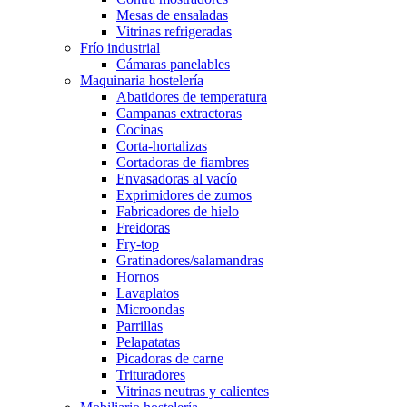
Mesas de ensaladas
Vitrinas refrigeradas
Frío industrial
Cámaras panelables
Maquinaria hostelería
Abatidores de temperatura
Campanas extractoras
Cocinas
Corta-hortalizas
Cortadoras de fiambres
Envasadoras al vacío
Exprimidores de zumos
Fabricadores de hielo
Freidoras
Fry-top
Gratinadores/salamandras
Hornos
Lavaplatos
Microondas
Parrillas
Pelapatatas
Picadoras de carne
Trituradores
Vitrinas neutras y calientes