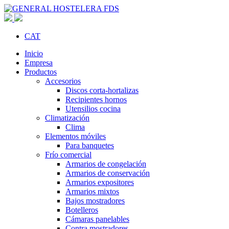
CAT
Inicio
Empresa
Productos
Accesorios
Discos corta-hortalizas
Recipientes hornos
Utensilios cocina
Climatización
Clima
Elementos móviles
Para banquetes
Frío comercial
Armarios de congelación
Armarios de conservación
Armarios expositores
Armarios mixtos
Bajos mostradores
Botelleros
Cámaras panelables
Contra mostradores