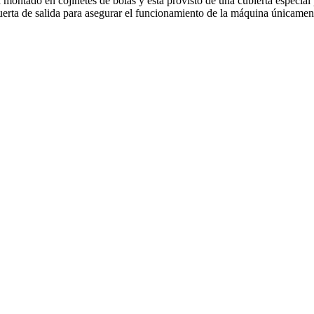
montado en cojinetes de bolas y está provisto de una cubierta especial p
uerta de salida para asegurar el funcionamiento de la máquina únicament