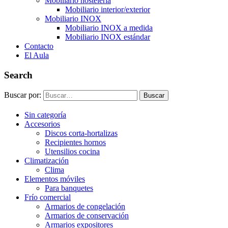
Mobiliario hostelería
Mobiliario interior/exterior
Mobiliario INOX
Mobiliario INOX a medida
Mobiliario INOX estándar
Contacto
El Aula
Search
Buscar por:
Buscar
Sin categoría
Accesorios
Discos corta-hortalizas
Recipientes hornos
Utensilios cocina
Climatización
Clima
Elementos móviles
Para banquetes
Frío comercial
Armarios de congelación
Armarios de conservación
Armarios expositores