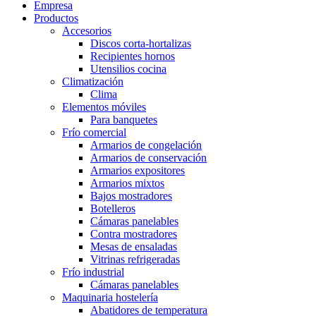
Empresa
Productos
Accesorios
Discos corta-hortalizas
Recipientes hornos
Utensilios cocina
Climatización
Clima
Elementos móviles
Para banquetes
Frío comercial
Armarios de congelación
Armarios de conservación
Armarios expositores
Armarios mixtos
Bajos mostradores
Botelleros
Cámaras panelables
Contra mostradores
Mesas de ensaladas
Vitrinas refrigeradas
Frío industrial
Cámaras panelables
Maquinaria hostelería
Abatidores de temperatura