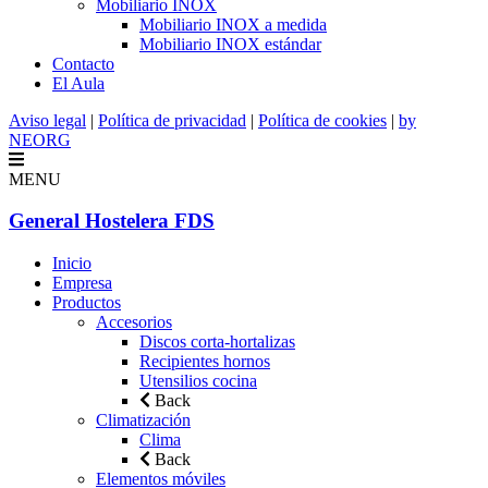
Mobiliario INOX
Mobiliario INOX a medida
Mobiliario INOX estándar
Contacto
El Aula
Aviso legal
|
Política de privacidad
|
Política de cookies
|
by
NEORG
MENU
General Hostelera FDS
Inicio
Empresa
Productos
Accesorios
Discos corta-hortalizas
Recipientes hornos
Utensilios cocina
Back
Climatización
Clima
Back
Elementos móviles