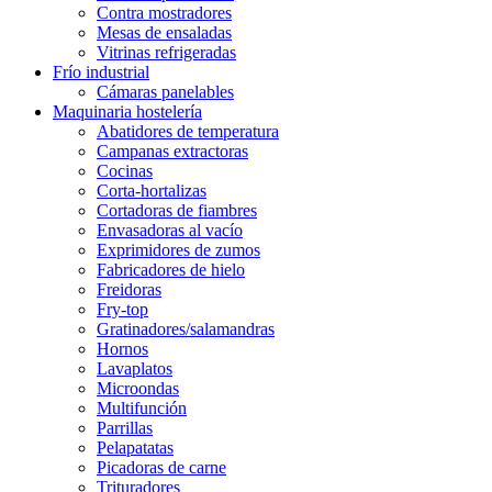
Contra mostradores
Mesas de ensaladas
Vitrinas refrigeradas
Frío industrial
Cámaras panelables
Maquinaria hostelería
Abatidores de temperatura
Campanas extractoras
Cocinas
Corta-hortalizas
Cortadoras de fiambres
Envasadoras al vacío
Exprimidores de zumos
Fabricadores de hielo
Freidoras
Fry-top
Gratinadores/salamandras
Hornos
Lavaplatos
Microondas
Multifunción
Parrillas
Pelapatatas
Picadoras de carne
Trituradores