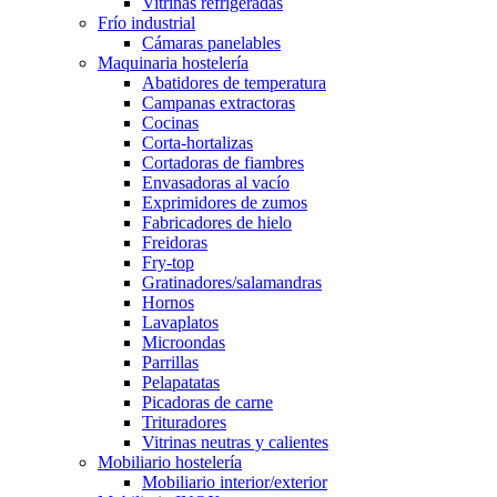
Vitrinas refrigeradas
Frío industrial
Cámaras panelables
Maquinaria hostelería
Abatidores de temperatura
Campanas extractoras
Cocinas
Corta-hortalizas
Cortadoras de fiambres
Envasadoras al vacío
Exprimidores de zumos
Fabricadores de hielo
Freidoras
Fry-top
Gratinadores/salamandras
Hornos
Lavaplatos
Microondas
Parrillas
Pelapatatas
Picadoras de carne
Trituradores
Vitrinas neutras y calientes
Mobiliario hostelería
Mobiliario interior/exterior