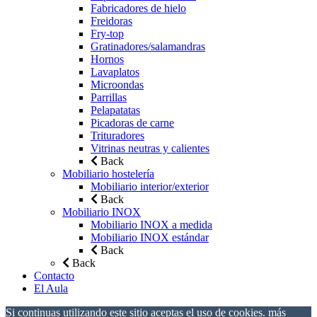
Fabricadores de hielo
Freidoras
Fry-top
Gratinadores/salamandras
Hornos
Lavaplatos
Microondas
Parrillas
Pelapatatas
Picadoras de carne
Trituradores
Vitrinas neutras y calientes
Back
Mobiliario hostelería
Mobiliario interior/exterior
Back
Mobiliario INOX
Mobiliario INOX a medida
Mobiliario INOX estándar
Back
Back
Contacto
El Aula
Si continuas utilizando este sitio aceptas el uso de cookies.
más