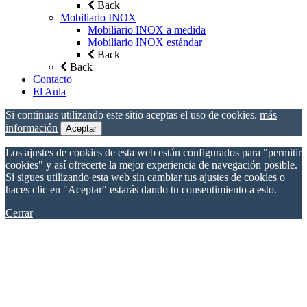
Back
Mobiliario INOX
Mobiliario INOX a medida
Mobiliario INOX estándar
Back
Back
Contacto
El Aula
Si continuas utilizando este sitio aceptas el uso de cookies.
más
información
Aceptar
Los ajustes de cookies de esta web están configurados para "permitir
cookies" y así ofrecerte la mejor experiencia de navegación posible.
Si sigues utilizando esta web sin cambiar tus ajustes de cookies o
haces clic en "Aceptar" estarás dando tu consentimiento a esto.
Cerrar