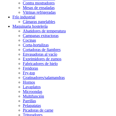
Contra mostradores
Mesas de ensaladas
Vitrinas refrigeradas
Frío industrial
Cámaras panelables
Maquinaria hostelería
Abatidores de temperatura
Campanas extractoras
Cocinas
Corta-hortalizas
Cortadoras de fiambres
Envasadoras al vacío
Exprimidores de zumos
Fabricadores de hielo
Freidoras
Fry-top
Gratinadores/salamandras
Hornos
Lavaplatos
Microondas
Multifunción
Parrillas
Pelapatatas
Picadoras de carne
Trituradores