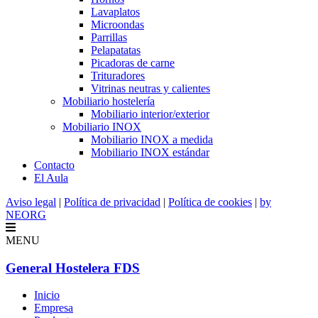
Lavaplatos
Microondas
Parrillas
Pelapatatas
Picadoras de carne
Trituradores
Vitrinas neutras y calientes
Mobiliario hostelería
Mobiliario interior/exterior
Mobiliario INOX
Mobiliario INOX a medida
Mobiliario INOX estándar
Contacto
El Aula
Aviso legal
|
Política de privacidad
|
Política de cookies
|
by
NEORG
MENU
General Hostelera FDS
Inicio
Empresa