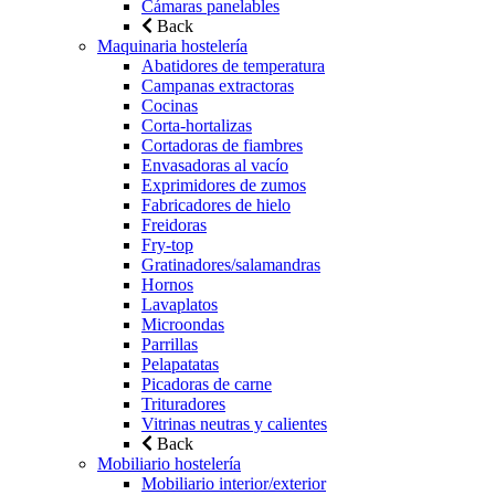
Cámaras panelables
Back
Maquinaria hostelería
Abatidores de temperatura
Campanas extractoras
Cocinas
Corta-hortalizas
Cortadoras de fiambres
Envasadoras al vacío
Exprimidores de zumos
Fabricadores de hielo
Freidoras
Fry-top
Gratinadores/salamandras
Hornos
Lavaplatos
Microondas
Parrillas
Pelapatatas
Picadoras de carne
Trituradores
Vitrinas neutras y calientes
Back
Mobiliario hostelería
Mobiliario interior/exterior