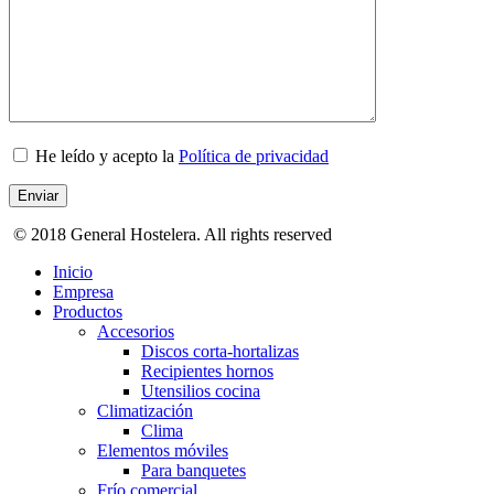
He leído y acepto la
Política de privacidad
© 2018 General Hostelera. All rights reserved
Inicio
Empresa
Productos
Accesorios
Discos corta-hortalizas
Recipientes hornos
Utensilios cocina
Climatización
Clima
Elementos móviles
Para banquetes
Frío comercial