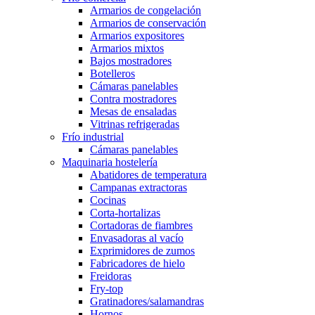
Armarios de congelación
Armarios de conservación
Armarios expositores
Armarios mixtos
Bajos mostradores
Botelleros
Cámaras panelables
Contra mostradores
Mesas de ensaladas
Vitrinas refrigeradas
Frío industrial
Cámaras panelables
Maquinaria hostelería
Abatidores de temperatura
Campanas extractoras
Cocinas
Corta-hortalizas
Cortadoras de fiambres
Envasadoras al vacío
Exprimidores de zumos
Fabricadores de hielo
Freidoras
Fry-top
Gratinadores/salamandras
Hornos