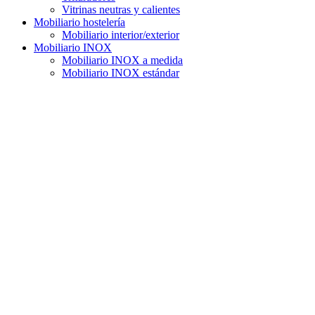
Vitrinas neutras y calientes
Mobiliario hostelería
Mobiliario interior/exterior
Mobiliario INOX
Mobiliario INOX a medida
Mobiliario INOX estándar