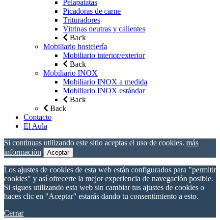
Pelapatatas
Picadoras de carne
Trituradores
Vitrinas neutras y calientes
Back
Mobiliario hostelería
Mobiliario interior/exterior
Back
Mobiliario INOX
Mobiliario INOX a medida
Mobiliario INOX estándar
Back
Back
Contacto
El Aula
Si continuas utilizando este sitio aceptas el uso de cookies.
más
información
Aceptar
Los ajustes de cookies de esta web están configurados para "permitir
cookies" y así ofrecerte la mejor experiencia de navegación posible.
Si sigues utilizando esta web sin cambiar tus ajustes de cookies o
haces clic en "Aceptar" estarás dando tu consentimiento a esto.
Cerrar