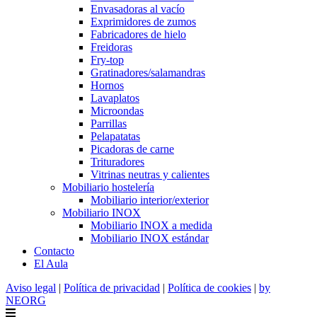
Envasadoras al vacío
Exprimidores de zumos
Fabricadores de hielo
Freidoras
Fry-top
Gratinadores/salamandras
Hornos
Lavaplatos
Microondas
Parrillas
Pelapatatas
Picadoras de carne
Trituradores
Vitrinas neutras y calientes
Mobiliario hostelería
Mobiliario interior/exterior
Mobiliario INOX
Mobiliario INOX a medida
Mobiliario INOX estándar
Contacto
El Aula
Aviso legal
|
Política de privacidad
|
Política de cookies
|
by
NEORG