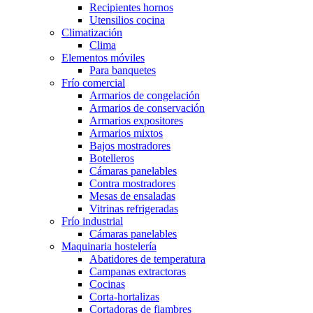
Recipientes hornos
Utensilios cocina
Climatización
Clima
Elementos móviles
Para banquetes
Frío comercial
Armarios de congelación
Armarios de conservación
Armarios expositores
Armarios mixtos
Bajos mostradores
Botelleros
Cámaras panelables
Contra mostradores
Mesas de ensaladas
Vitrinas refrigeradas
Frío industrial
Cámaras panelables
Maquinaria hostelería
Abatidores de temperatura
Campanas extractoras
Cocinas
Corta-hortalizas
Cortadoras de fiambres