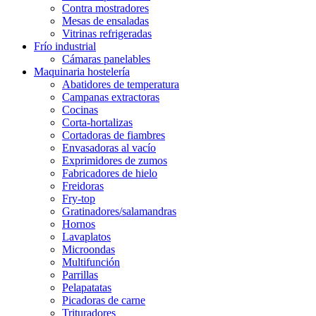
Contra mostradores
Mesas de ensaladas
Vitrinas refrigeradas
Frío industrial
Cámaras panelables
Maquinaria hostelería
Abatidores de temperatura
Campanas extractoras
Cocinas
Corta-hortalizas
Cortadoras de fiambres
Envasadoras al vacío
Exprimidores de zumos
Fabricadores de hielo
Freidoras
Fry-top
Gratinadores/salamandras
Hornos
Lavaplatos
Microondas
Multifunción
Parrillas
Pelapatatas
Picadoras de carne
Trituradores