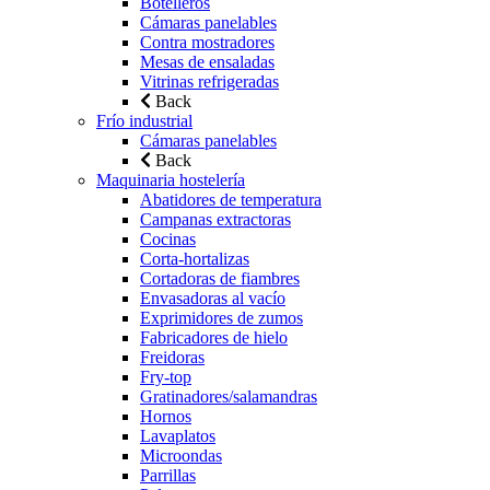
Botelleros
Cámaras panelables
Contra mostradores
Mesas de ensaladas
Vitrinas refrigeradas
Back
Frío industrial
Cámaras panelables
Back
Maquinaria hostelería
Abatidores de temperatura
Campanas extractoras
Cocinas
Corta-hortalizas
Cortadoras de fiambres
Envasadoras al vacío
Exprimidores de zumos
Fabricadores de hielo
Freidoras
Fry-top
Gratinadores/salamandras
Hornos
Lavaplatos
Microondas
Parrillas