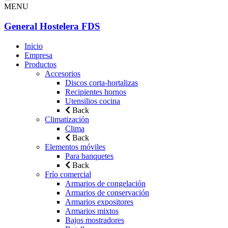
MENU
General Hostelera FDS
Inicio
Empresa
Productos
Accesorios
Discos corta-hortalizas
Recipientes hornos
Utensilios cocina
Back
Climatización
Clima
Back
Elementos móviles
Para banquetes
Back
Frío comercial
Armarios de congelación
Armarios de conservación
Armarios expositores
Armarios mixtos
Bajos mostradores