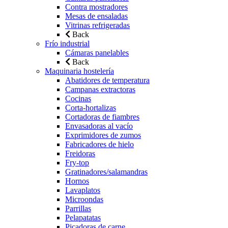
Contra mostradores
Mesas de ensaladas
Vitrinas refrigeradas
Back
Frío industrial
Cámaras panelables
Back
Maquinaria hostelería
Abatidores de temperatura
Campanas extractoras
Cocinas
Corta-hortalizas
Cortadoras de fiambres
Envasadoras al vacío
Exprimidores de zumos
Fabricadores de hielo
Freidoras
Fry-top
Gratinadores/salamandras
Hornos
Lavaplatos
Microondas
Parrillas
Pelapatatas
Picadoras de carne