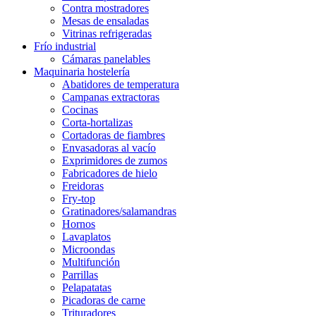
Contra mostradores
Mesas de ensaladas
Vitrinas refrigeradas
Frío industrial
Cámaras panelables
Maquinaria hostelería
Abatidores de temperatura
Campanas extractoras
Cocinas
Corta-hortalizas
Cortadoras de fiambres
Envasadoras al vacío
Exprimidores de zumos
Fabricadores de hielo
Freidoras
Fry-top
Gratinadores/salamandras
Hornos
Lavaplatos
Microondas
Multifunción
Parrillas
Pelapatatas
Picadoras de carne
Trituradores