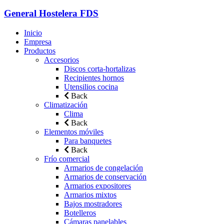
General Hostelera FDS
Inicio
Empresa
Productos
Accesorios
Discos corta-hortalizas
Recipientes hornos
Utensilios cocina
Back
Climatización
Clima
Back
Elementos móviles
Para banquetes
Back
Frío comercial
Armarios de congelación
Armarios de conservación
Armarios expositores
Armarios mixtos
Bajos mostradores
Botelleros
Cámaras panelables