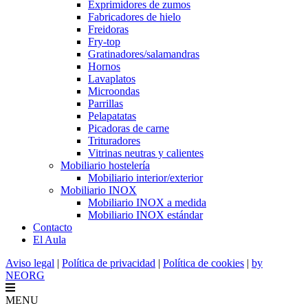
Exprimidores de zumos
Fabricadores de hielo
Freidoras
Fry-top
Gratinadores/salamandras
Hornos
Lavaplatos
Microondas
Parrillas
Pelapatatas
Picadoras de carne
Trituradores
Vitrinas neutras y calientes
Mobiliario hostelería
Mobiliario interior/exterior
Mobiliario INOX
Mobiliario INOX a medida
Mobiliario INOX estándar
Contacto
El Aula
Aviso legal
|
Política de privacidad
|
Política de cookies
|
by
NEORG
MENU