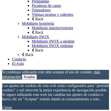
Pelapatatas
Picadoras de carne
Trituradores
Vitrinas neutras y calientes
Back
Mobiliario hostelería
Mobiliario interior/exterior
Back
Mobiliario INOX
Mobiliario INOX a medida
Mobiliario INOX estándar
Back
Back
Contacto
El Aula
Si continuas utilizando este sitio aceptas el uso de cookies.
más
información
Aceptar
Los ajustes de cookies de esta web están configurados para "permitir
cookies" y así ofrecerte la mejor experiencia de navegación posible.
Si sigues utilizando esta web sin cambiar tus ajustes de cookies o
haces clic en "Aceptar" estarás dando tu consentimiento a esto.
Cerrar