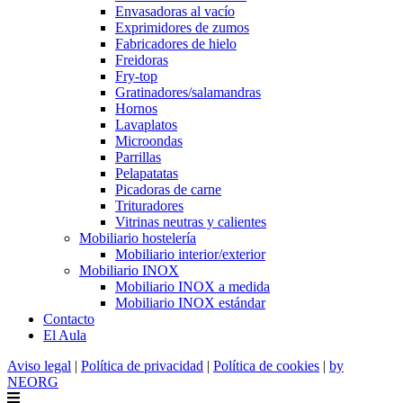
Envasadoras al vacío
Exprimidores de zumos
Fabricadores de hielo
Freidoras
Fry-top
Gratinadores/salamandras
Hornos
Lavaplatos
Microondas
Parrillas
Pelapatatas
Picadoras de carne
Trituradores
Vitrinas neutras y calientes
Mobiliario hostelería
Mobiliario interior/exterior
Mobiliario INOX
Mobiliario INOX a medida
Mobiliario INOX estándar
Contacto
El Aula
Aviso legal
|
Política de privacidad
|
Política de cookies
|
by
NEORG