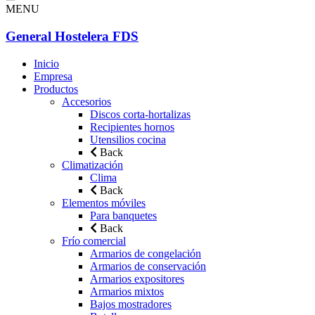
MENU
General Hostelera FDS
Inicio
Empresa
Productos
Accesorios
Discos corta-hortalizas
Recipientes hornos
Utensilios cocina
Back
Climatización
Clima
Back
Elementos móviles
Para banquetes
Back
Frío comercial
Armarios de congelación
Armarios de conservación
Armarios expositores
Armarios mixtos
Bajos mostradores