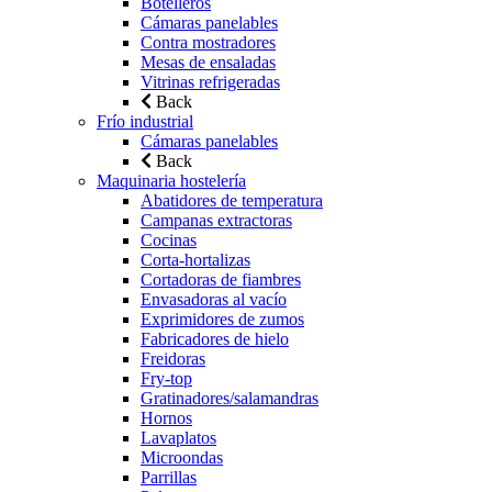
Botelleros
Cámaras panelables
Contra mostradores
Mesas de ensaladas
Vitrinas refrigeradas
Back
Frío industrial
Cámaras panelables
Back
Maquinaria hostelería
Abatidores de temperatura
Campanas extractoras
Cocinas
Corta-hortalizas
Cortadoras de fiambres
Envasadoras al vacío
Exprimidores de zumos
Fabricadores de hielo
Freidoras
Fry-top
Gratinadores/salamandras
Hornos
Lavaplatos
Microondas
Parrillas