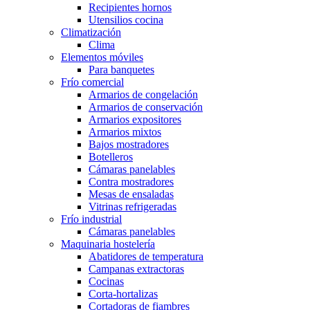
Recipientes hornos
Utensilios cocina
Climatización
Clima
Elementos móviles
Para banquetes
Frío comercial
Armarios de congelación
Armarios de conservación
Armarios expositores
Armarios mixtos
Bajos mostradores
Botelleros
Cámaras panelables
Contra mostradores
Mesas de ensaladas
Vitrinas refrigeradas
Frío industrial
Cámaras panelables
Maquinaria hostelería
Abatidores de temperatura
Campanas extractoras
Cocinas
Corta-hortalizas
Cortadoras de fiambres