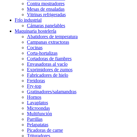
Contra mostradores
Mesas de ensaladas
Vitrinas refrigeradas
Frío industrial
Cámaras panelables
Maquinaria hostelería
Abatidores de temperatura
Campanas extractoras
Cocinas
Corta-hortalizas
Cortadoras de fiambres
Envasadoras al vacío
Exprimidores de zumos
Fabricadores de hielo
Freidoras
Fry-top
Gratinadores/salamandras
Hornos
Lavaplatos
Microondas
Multifunción
Parrillas
Pelapatatas
Picadoras de carne
Trituradores