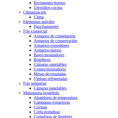
Recipientes hornos
Utensilios cocina
Climatización
Clima
Elementos móviles
Para banquetes
Frío comercial
Armarios de congelación
Armarios de conservación
Armarios expositores
Armarios mixtos
Bajos mostradores
Botelleros
Cámaras panelables
Contra mostradores
Mesas de ensaladas
Vitrinas refrigeradas
Frío industrial
Cámaras panelables
Maquinaria hostelería
Abatidores de temperatura
Campanas extractoras
Cocinas
Corta-hortalizas
Cortadoras de fiambres