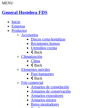
MENU
General Hostelera FDS
Inicio
Empresa
Productos
Accesorios
Discos corta-hortalizas
Recipientes hornos
Utensilios cocina
Back
Climatización
Clima
Back
Elementos móviles
Para banquetes
Back
Frío comercial
Armarios de congelación
Armarios de conservación
Armarios expositores
Armarios mixtos
Bajos mostradores