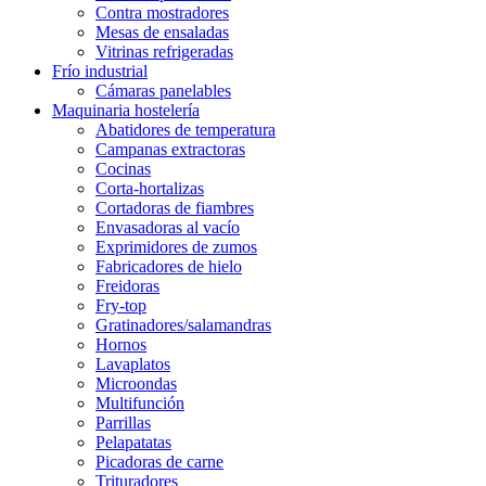
Contra mostradores
Mesas de ensaladas
Vitrinas refrigeradas
Frío industrial
Cámaras panelables
Maquinaria hostelería
Abatidores de temperatura
Campanas extractoras
Cocinas
Corta-hortalizas
Cortadoras de fiambres
Envasadoras al vacío
Exprimidores de zumos
Fabricadores de hielo
Freidoras
Fry-top
Gratinadores/salamandras
Hornos
Lavaplatos
Microondas
Multifunción
Parrillas
Pelapatatas
Picadoras de carne
Trituradores