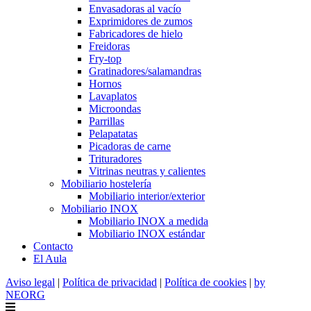
Envasadoras al vacío
Exprimidores de zumos
Fabricadores de hielo
Freidoras
Fry-top
Gratinadores/salamandras
Hornos
Lavaplatos
Microondas
Parrillas
Pelapatatas
Picadoras de carne
Trituradores
Vitrinas neutras y calientes
Mobiliario hostelería
Mobiliario interior/exterior
Mobiliario INOX
Mobiliario INOX a medida
Mobiliario INOX estándar
Contacto
El Aula
Aviso legal
|
Política de privacidad
|
Política de cookies
|
by
NEORG