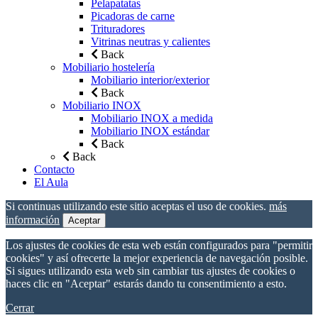
Pelapatatas
Picadoras de carne
Trituradores
Vitrinas neutras y calientes
Back
Mobiliario hostelería
Mobiliario interior/exterior
Back
Mobiliario INOX
Mobiliario INOX a medida
Mobiliario INOX estándar
Back
Back
Contacto
El Aula
Si continuas utilizando este sitio aceptas el uso de cookies.
más
información
Aceptar
Los ajustes de cookies de esta web están configurados para "permitir
cookies" y así ofrecerte la mejor experiencia de navegación posible.
Si sigues utilizando esta web sin cambiar tus ajustes de cookies o
haces clic en "Aceptar" estarás dando tu consentimiento a esto.
Cerrar