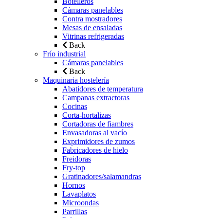
Botelleros
Cámaras panelables
Contra mostradores
Mesas de ensaladas
Vitrinas refrigeradas
Back
Frío industrial
Cámaras panelables
Back
Maquinaria hostelería
Abatidores de temperatura
Campanas extractoras
Cocinas
Corta-hortalizas
Cortadoras de fiambres
Envasadoras al vacío
Exprimidores de zumos
Fabricadores de hielo
Freidoras
Fry-top
Gratinadores/salamandras
Hornos
Lavaplatos
Microondas
Parrillas